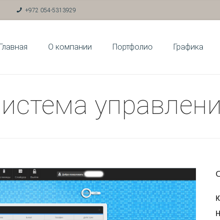
m
+972 054-5313929
Главная
О компании
Портфолио
Графика
истема управлен
К
Н