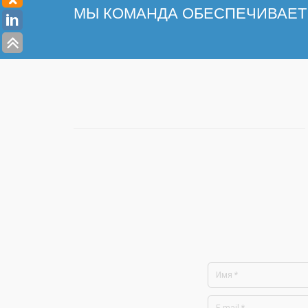
МЫ КОМАНДА ОБЕСПЕЧИВАЕТ 
*Это поле является 
*Это имя
*Неправильный адрес 
*Это поле является 