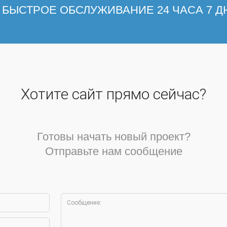
БЫСТРОЕ ОБСЛУЖИВАНИЕ 24 ЧАСА 7 Д
Хотите сайт прямо сейчас?
Готовы начать новый проект?
Отправьте нам сообщение
обязательным поле
 не действительно.
*Это поле 
*С
электронной почты
обязательным поле