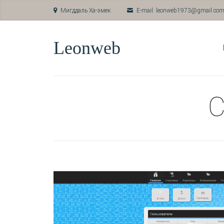
Мигддаль Ха-эмек
E-mail: leonweb1973@gmail.co
Leonweb
С